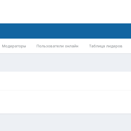
Модераторы
Пользователи онлайн
Таблица лидеров