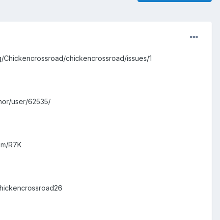
.org/Chickencrossroad/chickencrossroad/issues/1
thor/user/62535/
com/R7K
m/chickencrossroad26