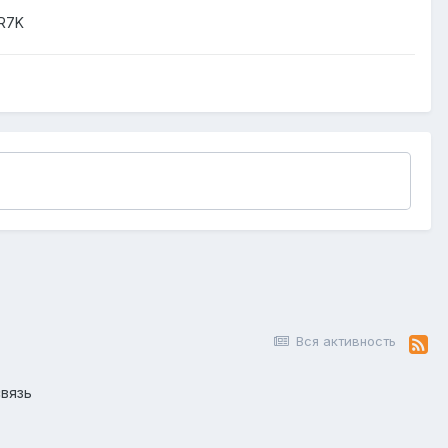
/R7K
Вся активность
вязь