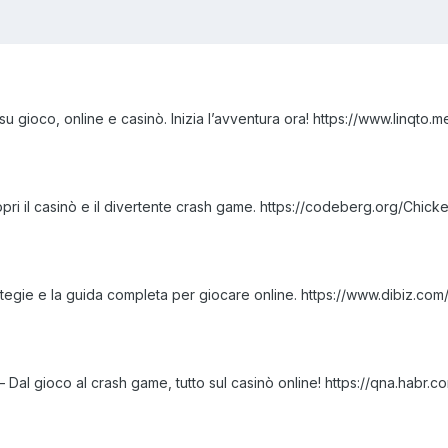
su gioco, online e casinò. Inizia l’avventura ora! https://www.linqt
ri il casinò e il divertente crash game. https://codeberg.org/Chic
tegie e la guida completa per giocare online. https://www.dibiz.co
 – Dal gioco al crash game, tutto sul casinò online! https://qna.habr