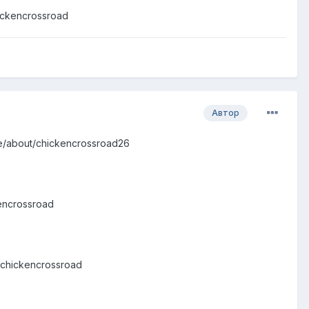
hickencrossroad
Автор
o.me/about/chickencrossroad26
kencrossroad
/@chickencrossroad