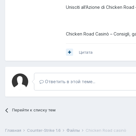
Unisciti all’Azione di Chicken Road
Chicken Road Casinò – Consigli, ga
Цитата
Ответить в этой теме...
Перейти к списку тем
Главная
Counter-Strike 1.6
Файлы
Chicken Road casinò