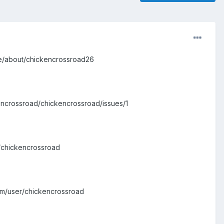
o.me/about/chickencrossroad26
kencrossroad/chickencrossroad/issues/1
m/chickencrossroad
.com/user/chickencrossroad