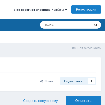
Регистрация
Уже зарегистрированы? Войти
Вся активность
Share
Подписчики
1
Создать новую тему
Ответить