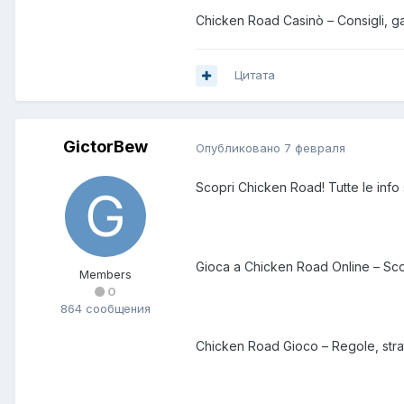
Chicken Road Casinò – Consigli, g
Цитата
GictorBew
Опубликовано
7 февраля
Scopri Chicken Road! Tutte le info 
Gioca a Chicken Road Online – Scop
Members
0
864 сообщения
Chicken Road Gioco – Regole, stra