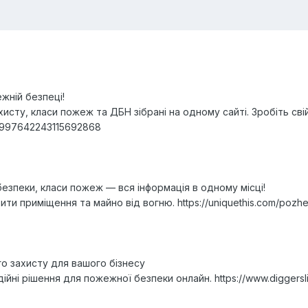
жній безпеці!
сту, класи пожеж та ДБН зібрані на одному сайті. Зробіть свій
/13997642243115692868
езпеки, класи пожеж — вся інформація в одному місці!
ити приміщення та майно від вогню. https://uniquethis.com/poz
о захисту для вашого бізнесу
ійні рішення для пожежної безпеки онлайн. https://www.diggersl