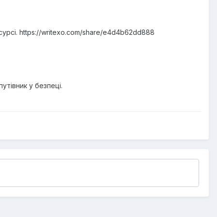
рсі. https://writexo.com/share/e4d4b62dd888
утівник у безпеці.