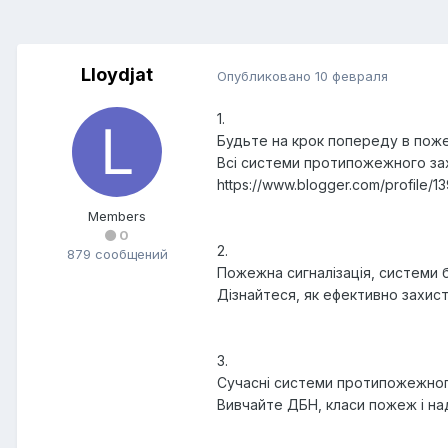
Lloydjat
Опубликовано
10 февраля
1.
Будьте на крок попереду в поже
Всі системи протипожежного захи
https://www.blogger.com/profile
Members
0
2.
879 сообщений
Пожежна сигналізація, системи б
Дізнайтеся, як ефективно захист
3.
Сучасні системи протипожежног
Вивчайте ДБН, класи пожеж і над