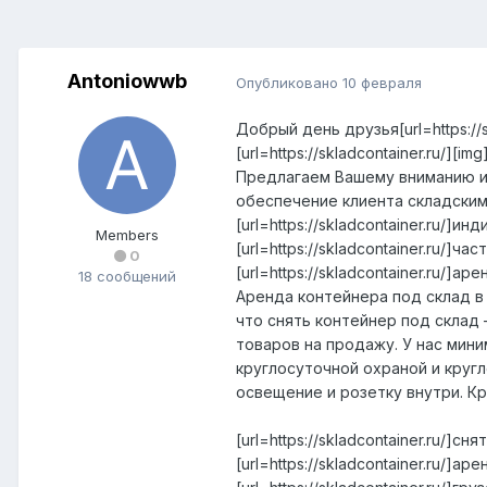
Antoniowwb
Опубликовано
10 февраля
Добрый день друзья[url=https://skl
[url=https://skladcontainer.ru/][i
Предлагаем Вашему вниманию и
обеспечение клиента складскими 
[url=https://skladcontainer.ru/]и
Members
[url=https://skladcontainer.ru/]ча
0
[url=https://skladcontainer.ru/]ар
18 сообщений
Аренда контейнера под склад в
что снять контейнер под склад 
товаров на продажу. У нас мини
круглосуточной охраной и круг
освещение и розетку внутри. К
[url=https://skladcontainer.ru/]сня
[url=https://skladcontainer.ru/]