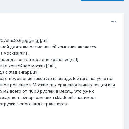
707cfac286.jpg[/img][/url]
вной деятельностью нашей компании является
 москва[/url],
ru/]аренда контейнера для хранения[/url],
склад контейнер москва[/url],
да склад ангар[/url].
кого помещения такой же площади. В итоге получается
одное решение в Москве для хранения личных вещей или
 м2 всего от 4000 рублей в месяц. Это уже с
клад-контейнер компании skladcontainer имеет
згрузки любого вида транспорта.