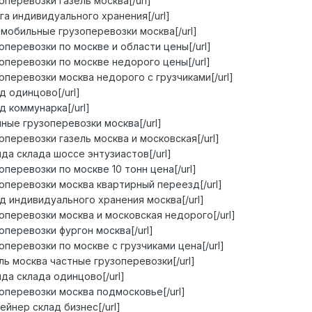
узоперевозки газель москва[/url]
слуга индивидуального хранения[/url]
автомобильные грузоперевозки москва[/url]
рузоперевозки по москве и области цены[/url]
грузоперевозки по москве недорого цены[/url]
рузоперевозки москва недорого с грузчиками[/url]
лад одинцово[/url]
лад коммунарка[/url]
рочные грузоперевозки москва[/url]
рузоперевозки газель москва и московская[/url]
ренда склада шоссе энтузиастов[/url]
рузоперевозки по москве 10 тонн цена[/url]
грузоперевозки москва квартирный переезд[/url]
клад индивидуального хранения москва[/url]
грузоперевозки москва и московская недорого[/url]
рузоперевозки фургон москва[/url]
рузоперевозки по москве с грузчиками цена[/url]
азель москва частные грузоперевозки[/url]
ренда склада одинцово[/url]
рузоперевозки москва подмосковье[/url]
нтейнер склад бизнес[/url]