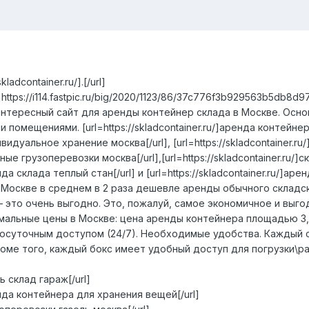
adcontainer.ru/].[/url]
mg]https://i114.fastpic.ru/big/2020/1123/86/37c776f3b929563b5db8d9
нтересный сайт для аренды контейнер склада в Москве. Осно
помещениями. [url=https://skladcontainer.ru/]аренда контейнера
ндивидуальное хранение москва[/url], [url=https://skladcontainer.
стные грузоперевозки москва[/url],[url=https://skladcontainer.ru/]
енда склада теплый стан[/url] и [url=https://skladcontainer.ru/]арен
 Москве в среднем в 2 раза дешевле аренды обычного складс
– это очень выгодно. Это, пожалуй, самое экономичное и выг
мальные цены в Москве: цена аренды контейнера площадью 3,5
лосуточным доступом (24/7). Необходимые удобства. Каждый с
роме того, каждый бокс имеет удобный доступ для погрузки\ра
ть склад гараж[/url]
аренда контейнера для хранения вещей[/url]