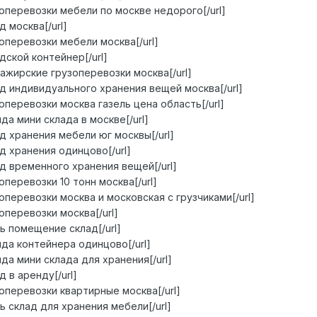
грузоперевозки мебели по москве недорого[/url]
ад москва[/url]
рузоперевозки мебели москва[/url]
ладской контейнер[/url]
ассажирские грузоперевозки москва[/url]
склад индивидуального хранения вещей москва[/url]
рузоперевозки москва газель цена область[/url]
енда мини склада в москве[/url]
клад хранения мебели юг москвы[/url]
клад хранения одинцово[/url]
клад временного хранения вещей[/url]
узоперевозки 10 тонн москва[/url]
рузоперевозки москва и московская с грузчиками[/url]
узоперевозки москва[/url]
нять помещение склад[/url]
ренда контейнера одинцово[/url]
ренда мини склада для хранения[/url]
ад в аренду[/url]
рузоперевозки квартирные москва[/url]
нять склад для хранения мебели[/url]