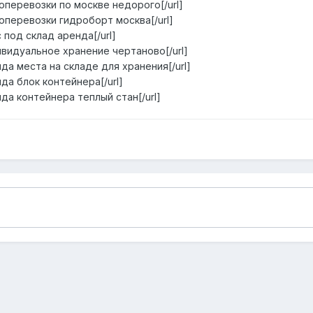
рузоперевозки по москве недорого[/url]
рузоперевозки гидроборт москва[/url]
ис под склад аренда[/url]
индивидуальное хранение чертаново[/url]
ренда места на складе для хранения[/url]
енда блок контейнера[/url]
ренда контейнера теплый стан[/url]