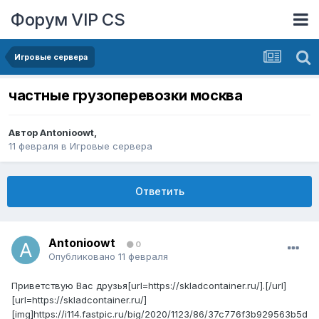
Форум VIP CS
Игровые сервера
частные грузоперевозки москва
Автор
Antonioowt
,
11 февраля
в
Игровые сервера
Ответить
Antonioowt
0
Опубликовано
11 февраля
Приветствую Вас друзья[url=https://skladcontainer.ru/].[/url]
[url=https://skladcontainer.ru/]
[img]https://i114.fastpic.ru/big/2020/1123/86/37c776f3b929563b5d