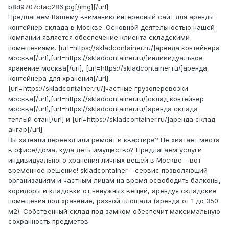
b8d9707cfac286.jpg[/img][/url]
Предлагаем Вашему вниманию интересный сайт для аренды
контейнер склада в Москве. Основной деятельностью нашей
компании является обеспечение клиента складскими
помещениями. [url=https://skladcontainer.ru/]аренда контейнера
москва[/url],[url=https://skladcontainer.ru/]индивидуальное
хранение москва[/url], [url=https://skladcontainer.ru/]аренда
контейнера для хранения[/url],
[url=https://skladcontainer.ru/]частные грузоперевозки
москва[/url],[url=https://skladcontainer.ru/]склад контейнер
москва[/url],[url=https://skladcontainer.ru/]аренда склада
теплый стан[/url] и [url=https://skladcontainer.ru/]аренда склад
ангар[/url].
Вы затеяли переезд или ремонт в квартире? Не хватает места
в офисе/дома, куда деть имущество? Предлагаем услуги
индивидуального хранения личных вещей в Москве – вот
временное решение! skladcontainer - сервис позволяющий
организациям и частным лицам на время освободить балконы,
коридоры и кладовки от ненужных вещей, арендуя складские
помещения под хранение, разной площади (аренда от 1 до 350
м2). Собственный склад под замком обеспечит максимальную
сохранность предметов.