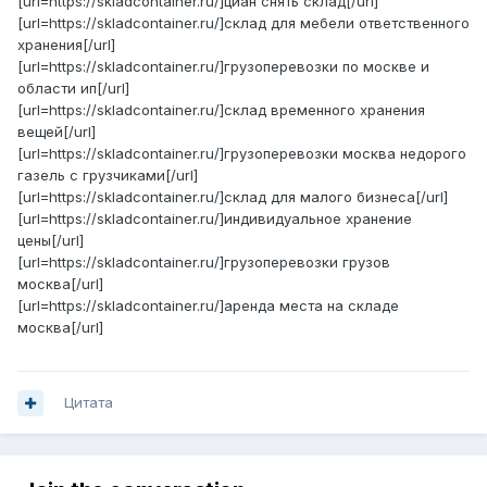
[url=https://skladcontainer.ru/]циан снять склад[/url]
[url=https://skladcontainer.ru/]склад для мебели ответственного
хранения[/url]
[url=https://skladcontainer.ru/]грузоперевозки по москве и
области ип[/url]
[url=https://skladcontainer.ru/]склад временного хранения
вещей[/url]
[url=https://skladcontainer.ru/]грузоперевозки москва недорого
газель с грузчиками[/url]
[url=https://skladcontainer.ru/]склад для малого бизнеса[/url]
[url=https://skladcontainer.ru/]индивидуальное хранение
цены[/url]
[url=https://skladcontainer.ru/]грузоперевозки грузов
москва[/url]
[url=https://skladcontainer.ru/]аренда места на складе
москва[/url]
Цитата