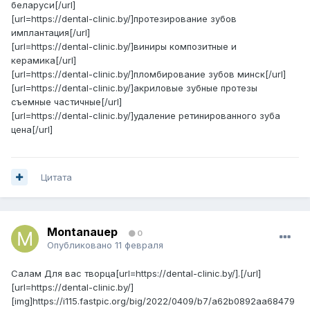
беларуси[/url]
[url=https://dental-clinic.by/]протезирование зубов
имплантация[/url]
[url=https://dental-clinic.by/]виниры композитные и
керамика[/url]
[url=https://dental-clinic.by/]пломбирование зубов минск[/url]
[url=https://dental-clinic.by/]акриловые зубные протезы
съемные частичные[/url]
[url=https://dental-clinic.by/]удаление ретинированного зуба
цена[/url]
Цитата
Montanauep
0
Опубликовано
11 февраля
Салам Для вас творца[url=https://dental-clinic.by/].[/url]
[url=https://dental-clinic.by/]
[img]https://i115.fastpic.org/big/2022/0409/b7/a62b0892aa68479