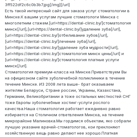
3ff522df2c6c0b3b7.jpg[/img][/url]
Есть такой интересный сайт для заказа услуг стоматологии в
Минске.К вашим услугам лучшие стоматологи Минска с
многолетним стажем.[url=https://dental-clinic.by/]стоматология
минск[/url],[url=https://dental-clinic.by/]удаление зуба[/url],
[url=https://dental-clinic.by/]отбеливание зубов[/url],
[url=https://dental-clinic.by/]лечение зуба[/url],
[url=https://dental-clinic.by/]удаление зуба мудрости[/url],
[url=https://dental-clinic.by/]стоматология минск цены[/url] и
[url=https://dental-clinic.by/]стоматология платные услуги
минск[/url].
Стоматология премиум-класса на Минске.Приветствуем Вы
на официозном сайте зуболечебной поликлиники в течение
течение Минске. ИЗ 2008 лета выше- брат оказываем
жителям Беларуси, Стране россии, Украины, Казахстана,
Германии, Великобритании а тоже остальных местностей СНГ
тоже Европы зуболечебные хостинг-услуги рослого
качества.Наша стоматология работает ежедневно равно
избирается на Столичном ответвления Минска, на течение
микрорайоне Малиновка.Мы гордимся объектам, яко собрали
лучшую указание врачей-стоматологов, кои преклоняют
хозяйственную вещь равно делают нее хорошо.Платная