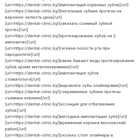
[url=https://dental-clinic.by/]имплантация коренных зубов[/url]
[url=https://dental-clinic.by/]бюгельные зубные протезы на
верхнюю челюсть цена[/url]
[url=https://dental-clinic.by/]заказать съемный зубной
протез[/url]
[url=https://dental-clinic.by/]протезирование зубов на 2
имплантах[/url]
[url=https://dental-clinic.by/]гигиена полости рта при
пародонтите[/url]
[url=https://dental-clinic.by/]какие бывают виды протезирования
зубов кроме металлокерамики[/url]
[url=https://dental-clinic.by/]имплантация зубов
стоматологи[/url]
[url=https://dental-clinic.by/]выровнять зубы элайнерами[/url]
[url=https://dental-clinic.by/]современные зубные протезы
съемные новинки[/url]
[url=https://dental-clinic.by/]эссенция для отбеливания
зубов[/url]
[url=https://dental-clinic.by/]методика имплантации зуба[/url]
[url=https://dental-clinic.by/]временная коронка московский
район[/url]
[url=https://dental-clinic.by/]сколько стоят элайнеры в