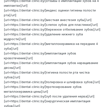
[url=https://dental-clinic.by/]отзывы о имплантации зубов на 4
имплантах[/url]
[url=https://dental-clinic.by/]индекс оценки гигиены полости
рта[/url]
[url=https://dental-clinic.by/]местная анестезия зубы[/url]
[url=https://dental-clinic.by/]слепок зубов для пластинки[/url]
[url=https://dental-clinic.by/]бережное отбеливание зубов[/url]
[url=https://dental-clinic.by/]удаление нижнего зуба
мудрости[/url]
[url=https://dental-clinic.by/]металлокерамика на передние 4
зуба[/url]
[url=https://dental-clinic.by/]имплантация зубов
кровотечение[/url]
[url=https://dental-clinic.by/]имплантация зубов наращивание
десны[/url]
[url=https://dental-clinic.by/]гигиена полости рта чистка
зубов[/url]
[url=https://dental-clinic.by/]полировка и шлифовка зубов[/url]
[url=https://dental-clinic.by/]протезирование зубов
металлокерамика цены[/url]
[url=https://dental-clinic.by/]зуб после удаления нерва[/url]
[url=https://dental-clinic.by/]хирургическая имплантация
зубов[/url]