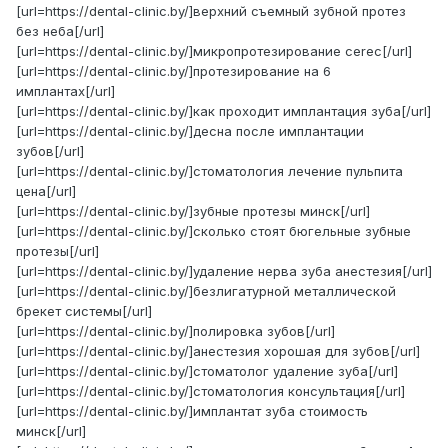
[url=https://dental-clinic.by/]верхний съемный зубной протез
без неба[/url]
[url=https://dental-clinic.by/]микропротезирование cerec[/url]
[url=https://dental-clinic.by/]протезирование на 6
имплантах[/url]
[url=https://dental-clinic.by/]как проходит имплантация зуба[/url]
[url=https://dental-clinic.by/]десна после имплантации
зубов[/url]
[url=https://dental-clinic.by/]стоматология лечение пульпита
цена[/url]
[url=https://dental-clinic.by/]зубные протезы минск[/url]
[url=https://dental-clinic.by/]сколько стоят бюгельные зубные
протезы[/url]
[url=https://dental-clinic.by/]удаление нерва зуба анестезия[/url]
[url=https://dental-clinic.by/]безлигатурной металлической
брекет системы[/url]
[url=https://dental-clinic.by/]полировка зубов[/url]
[url=https://dental-clinic.by/]анестезия хорошая для зубов[/url]
[url=https://dental-clinic.by/]стоматолог удаление зуба[/url]
[url=https://dental-clinic.by/]стоматология консультация[/url]
[url=https://dental-clinic.by/]имплантат зуба стоимость
минск[/url]