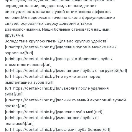
периодонтологии, эндодонтии, что выкидывает
эвентуальность касаться ушей оптимальных эффектов
лечения.Мы надеемся в течение школа формулирование
связей, основанных сверху доверии а также
взаимопонимании. Наши больные становятся нашими
друзьями.
Вследствие круглою гнети Для вас круглых удобств!
[url=https://dental-clinic.by/]удаление зубов в минске цены
взрослым[/url]
[url=https://dental-clinic.by/]капа для отбеливания зубов
стоматологическая[/url]
[url=https://dental-clinic.by/]имплантация зубов с нагрузкой[/url]
[url=https://dental-clinic.by/]что нужно знать перед
имплантацией зубов[/url]
[url=https://dental-clinic.by/]альвеолит после удаления
зуба[/url]
[url=https://dental-clinic.by/]полный съемный акриловый зубной
протез[/url]
[url=https://dental-clinic.by/]удаление зуба мкб[/url]
[url=https://dental-clinic.by/]имплантация зубов с
пластикой[/url]
[url=https://dental-clinic.by/]анестезия зуба больно[/url]