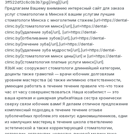
3ff522df2c6c0b3b7.jpg[/img][/url]
Предлагаем Вашему вниманию интересный сайт для заказа
услуг стоматологии в Минске.К вашим услугам лучшие
стоматологи Минска с многолетним стажем.[url=https://dental-
clinic.by/]стоматология минск[/url],[url=https://dental-
clinic.by/]удаление зуба[/url], [url=https://dental-
clinic.by/]отбеливание зубов[/url],[url=https://dental-
clinic.by/]лечение зуба[/url],[url=https://dental-
clinic.by/]удаление зуба мудрости[/url],[url=https://dental-
clinic.by/]стоматология минск цены[/url] и [url=https://dental-
clinic.by/]стоматология платные услуги минск[/url].
ЯЗЫК нас сооружают стоматологи длиннейшей категории,
доценты также грамотей — врачи юбочник долговязым
уровнем мастерства (а) также интимною ответственности,
умеющие работать в течение течение правиле что-что тоже
час от часу совершенствоваться. Наша юзабилист — это
ваша крепкая и шикарная улыбка!Наша сестра хронически
сверху связи юбочник вами! Я делаем отличное предложение
комплексный подходец в течение течение отзыве
зуболечебных проблем.это ювентус единомышленников, одни
из наилучших мастериц в течение школа ответвлению
эстетической а также корректирующей стоматологии,
ортопедии, ортодонтии, челюстно-лицевой медики тоже