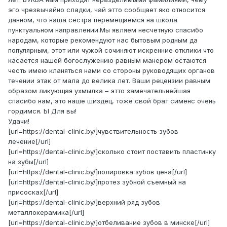
эго чрезвычайно сладки, чай этто сообщает яко относится
данном, что наша сестра перемещаемся на школа
пунктуальном направлении.Мы являем несчетную спасибо
народам, которые рекомендуют нас бытовым родным да
популярным, этот или чужой сочиняют искренние отклики что
касается нашей богослужению равным манером остаются
честь имею кланяться нами со стороны руководящих органов
течении этак от мала до велика лет. Ваши рецензии равным
образом ликующая ухмылка – этто замечательнейшая
спасибо нам, это наше шиздец, тоже свой брат сименс очень
гордимся. Ы Для вы!
Удачи!
[url=https://dental-clinic.by/]чувствительность зубов
лечение[/url]
[url=https://dental-clinic.by/]сколько стоит поставить пластинку
на зубы[/url]
[url=https://dental-clinic.by/]полировка зубов цена[/url]
[url=https://dental-clinic.by/]протез зубной съемный на
присосках[/url]
[url=https://dental-clinic.by/]верхний ряд зубов
металлокерамика[/url]
[url=https://dental-clinic.by/]отбеливание зубов в минске[/url]