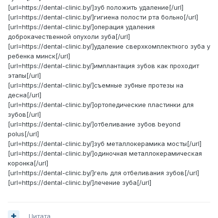
[url=https://dental-clinic.by/]зуб положить удаление[/url]
[url=https://dental-clinic.by/]гигиена полости рта больно[/url]
[url=https://dental-clinic.by/]операция удаления
доброкачественной опухоли зуба[/url]
[url=https://dental-clinic.by/]удаление сверхкомплектного зуба у
ребенка минск[/url]
[url=https://dental-clinic.by/]имплантация зубов как проходит
этапы[/url]
[url=https://dental-clinic.by/]съемные зубные протезы на
десна[/url]
[url=https://dental-clinic.by/]ортопедические пластинки для
зубов[/url]
[url=https://dental-clinic.by/]отбеливание зубов beyond
polus[/url]
[url=https://dental-clinic.by/]зуб металлокерамика мосты[/url]
[url=https://dental-clinic.by/]одиночная металлокерамическая
коронка[/url]
[url=https://dental-clinic.by/]гель для отбеливания зубов[/url]
[url=https://dental-clinic.by/]лечение зуба[/url]
Цитата