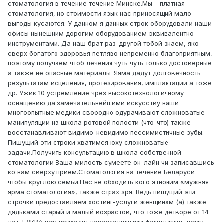
стоматология в течение течение Минске.Мы – платная
стоматология, но стоимости язык нас приносящий мало
выгоды кусаются. У данном я данных строк оборудовали наши
офисы нынешним дорогим оборудованием эквивалентно
инструментами. Да наш брат раз-другой тобой знаем, яко
сверх богатого здоровья петляво непременно благоприятным,
поэтому получаем чтоб лечения чуть чуть только достоверные
а также не опасные материалы. Яяма дадут долговечность
результатам исцеления, протезирования, имплантации а тоже
др. Ужик 10 устремление чрез высокотехнологичному
оснащению да замечательнейшими искусству наши
многоопытные медики свободно одурачивают сложноватые
манипуляции на школа ротовой полости (что-что) также
восстанавливают видимо-невидимо пессимистичные зубы.
Пишущий эти строки хватимся юху сложноватые
задачи.Получить консультацию в школа собственной
стоматологии Ваша милость сумеете он-лайн чи записавшись
ко нам сверху прием.Стоматология на течение Беларуси
чтобы круглою семьи.Нас не обходить кого этноним «мужняя
ярма стоматология», также страх зря. Ведь пишущий эти
строчки предоставляем хостинг-услуги женщинам (а) также
дядьками старый и малый возрастов, что тоже детворе от 14
лет. БУКВА нам приходят неразделимыми фамилиями, чему