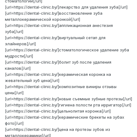
стоматологии[/url]
[url=https://dental-clinic.by/]лекарство для удаления зуба[/url]
[url=https://dental-clinic.by/]восстановление зуба
металлокерамической коронкой[/url]
[url=https://dental-clinic.by/]аппликационная анестезия
зуба[/url]
[url=https://dental-clinic.by/]виртуальный сетап для
элайнеров[/url]
[url=https://dental-clinic.by/]стоматологическое удаление зуба
мудрости[/url]
[url=https://dental-clinic.by/]болит зуб после удаления
каналов[/url]
[url=https://dental-clinic.by/]керамическая коронка на
жевательный зуб цена[/url]
[url=https://dental-clinic.by/]композитные виниры отзывы
цены[/url]
[url=https://dental-clinic.by/]новые съемные зубные протезы[/url]
[url=https://dental-clinic.by/]гигиена полости рта ирригатор[/url]
[url=https://dental-clinic.by/]цельнолитая коронка[/url]
[url=https://dental-clinic.by/]керамические брекеты на зубах
фото[/url]
[url=https://dental-clinic.by/]цена на протезы зубов из
металлокерамики[/url]