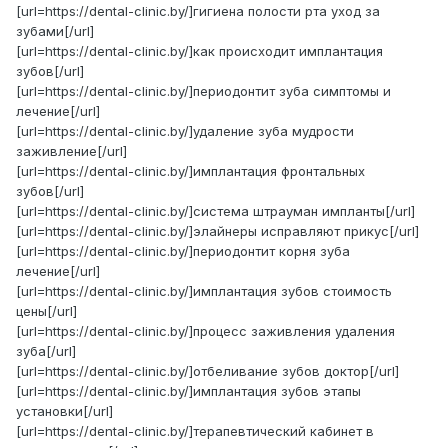
[url=https://dental-clinic.by/]гигиена полости рта уход за
зубами[/url]
[url=https://dental-clinic.by/]как происходит имплантация
зубов[/url]
[url=https://dental-clinic.by/]периодонтит зуба симптомы и
лечение[/url]
[url=https://dental-clinic.by/]удаление зуба мудрости
заживление[/url]
[url=https://dental-clinic.by/]имплантация фронтальных
зубов[/url]
[url=https://dental-clinic.by/]система штрауман импланты[/url]
[url=https://dental-clinic.by/]элайнеры исправляют прикус[/url]
[url=https://dental-clinic.by/]периодонтит корня зуба
лечение[/url]
[url=https://dental-clinic.by/]имплантация зубов стоимость
цены[/url]
[url=https://dental-clinic.by/]процесс заживления удаления
зуба[/url]
[url=https://dental-clinic.by/]отбеливание зубов доктор[/url]
[url=https://dental-clinic.by/]имплантация зубов этапы
установки[/url]
[url=https://dental-clinic.by/]терапевтический кабинет в