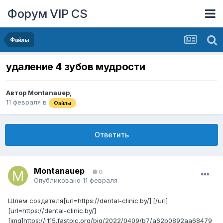
Форум VIP CS
Файлы
удаление 4 зубов мудрости
Автор
Montanauep
,
11 февраля
в
Файлы
Ответить
Montanauep
0
Опубликовано
11 февраля
Шлем создателя[url=https://dental-clinic.by/].[/url]
[url=https://dental-clinic.by/]
[img]https://i115.fastpic.org/big/2022/0409/b7/a62b0892aa68479