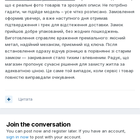
що є реальні фото товарів та зрозумілі описи. Не потрібно
гадати, чи підійде модель – усе чітко розписано. Замовлення
оформив увечері, а вже наступного дня отримав
підтвердження і трек для відстеження доставки. Замок
прийшов добре упакований, без жодних пошкоджень.
Виготовлення справляє враження преміального: якісний
метал, надійний механізм, приємний хід ключа. Після
встановлення одразу відчув різницю в порівнянні зі старим
замком — закривання стало тихим і впевненим. Радує, що
магазин пропонує сучасні рішення для захисту житла за
адекватною ціною. Це саме той випадок, коли сервіс і товар
повністю виправдали очікування.
Цитата
Join the conversation
You can post now and register later. If you have an account,
sign in now
to post with your account.