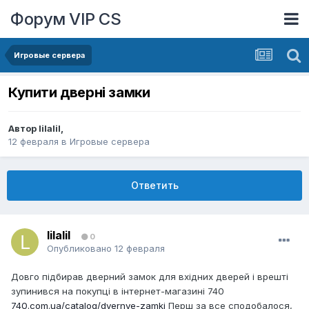
Форум VIP CS
Игровые сервера
Купити дверні замки
Автор
lilalil
,
12 февраля
в
Игровые сервера
Ответить
lilalil
0
Опубликовано
12 февраля
Довго підбирав дверний замок для вхідних дверей і врешті
зупинився на покупці в інтернет-магазині 740
740.com.ua/catalog/dvernye-zamki
Перш за все сподобалося,