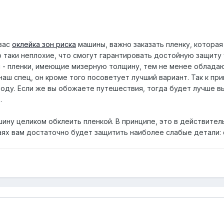
 вас
оклейка зон риска
машины, важно заказать пленку, котора
таки неплохие, что смогут гарантировать достойную защиту у
с - пленки, имеющие мизерную толщину, тем не менее облад
аш спец, он кроме того посоветует лучший вариант. Так к пр
роду. Если же вы обожаете путешествия, тогда будет лучше в
.
ну целиком обклеить пленкой. В принципе, это в действител
аях вам достаточно будет защитить наиболее слабые детали: ф