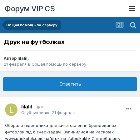
Форум VIP CS
Общая помощь по серверу
Друк на футболках
Автор
lilalil
,
21 февраля
в
Общая помощь по серверу
Ответить
lilalil
0
Опубликовано
21 февраля
Обирали підрядника для виготовлення брендованих
футболок під бізнес-задачі. Зупинилися на Packotek
www.packotek.com.ua/druk-na-futbolkakh/
Сподобались