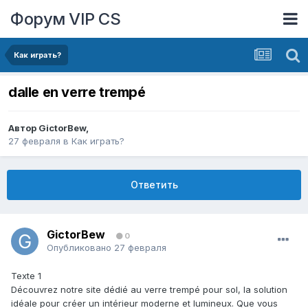
Форум VIP CS
Как играть?
dalle en verre trempé
Автор
GictorBew
,
27 февраля
в
Как играть?
Ответить
GictorBew
0
Опубликовано
27 февраля
Texte 1
Découvrez notre site dédié au verre trempé pour sol, la solution
idéale pour créer un intérieur moderne et lumineux. Que vous