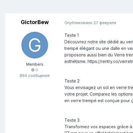
GictorBew
Опубликовано
27 февраля
Texte 1
Découvrez notre site dédié au verr
trempé élégant ou une dalle en ve
proposons aussi bien du Verre tre
esthétisme. https://rentry.co/verr
Members
0
864 сообщения
Texte 2
Vous envisagez un sol en verre tr
votre projet. Comparez les option
en verre trempé est conçue pour ga
Texte 3
Transformez vos espaces grâce à u