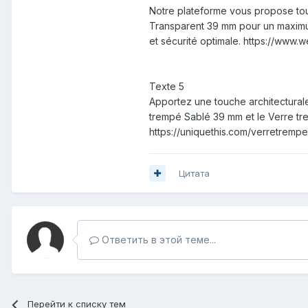
Notre plateforme vous propose tout
Transparent 39 mm pour un maximum 
et sécurité optimale. https://ww
Texte 5
Apportez une touche architecturale
trempé Sablé 39 mm et le Verre tre
https://uniquethis.com/verretrem
Цитата
Ответить в этой теме...
Перейти к списку тем