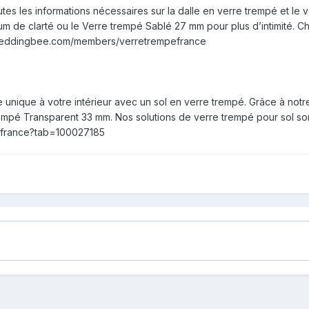
es les informations nécessaires sur la dalle en verre trempé et le 
de clarté ou le Verre trempé Sablé 27 mm pour plus d’intimité. Cha
w.weddingbee.com/members/verretrempefrance
 unique à votre intérieur avec un sol en verre trempé. Grâce à notr
mpé Transparent 33 mm. Nos solutions de verre trempé pour sol sont
pefrance?tab=100027185