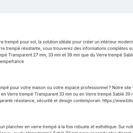
e trempé pour sol, la solution idéale pour créer un intérieur mode
rre trempé résistante, vous trouverez des informations complètes s
mpé Transparent 27 mm, 33 mm et 39 mm que du Verre trempé Sablé 2
etrempefrance
empé pour votre maison ou votre espace professionnel ? Notre site 
s en Verre trempé Transparent 33 mm ou en Verre trempé Sablé 39 mm
rantir résistance, sécurité et design contemporain. https://www.bi
n plancher en verre trempé à la fois robuste et esthétique. Sur no