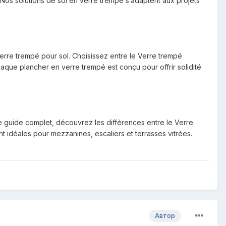
Nos solutions de sol en verre trempé s’adaptent aux projets
verre trempé pour sol. Choisissez entre le Verre trempé
que plancher en verre trempé est conçu pour offrir solidité
e guide complet, découvrez les différences entre le Verre
 idéales pour mezzanines, escaliers et terrasses vitrées.
Автор