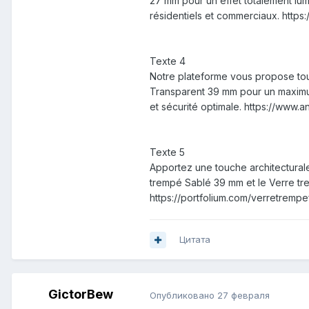
27 mm pour un effet totalement lum
résidentiels et commerciaux. https
Texte 4
Notre plateforme vous propose tout
Transparent 39 mm pour un maximum 
et sécurité optimale. https://www.
Texte 5
Apportez une touche architecturale
trempé Sablé 39 mm et le Verre tre
https://portfolium.com/verretremp
Цитата
GictorBew
Опубликовано
27 февраля