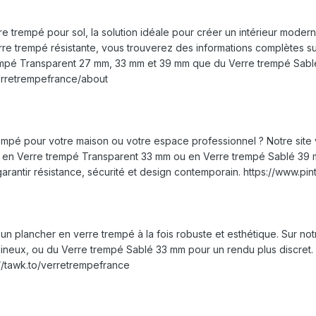
e trempé pour sol, la solution idéale pour créer un intérieur mode
rre trempé résistante, vous trouverez des informations complètes s
mpé Transparent 27 mm, 33 mm et 39 mm que du Verre trempé Sablé 2
verretrempefrance/about
empé pour votre maison ou votre espace professionnel ? Notre site 
s en Verre trempé Transparent 33 mm ou en Verre trempé Sablé 39 mm
rantir résistance, sécurité et design contemporain. https://www.pin
n plancher en verre trempé à la fois robuste et esthétique. Sur no
ineux, ou du Verre trempé Sablé 33 mm pour un rendu plus discret. 
://tawk.to/verretrempefrance