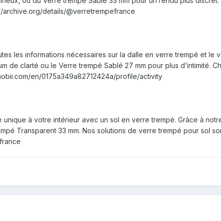
ineux, ou du Verre trempé Sablé 33 mm pour un rendu plus discret. 
://archive.org/details/@verretrempefrance
es les informations nécessaires sur la dalle en verre trempé et le 
de clarté ou le Verre trempé Sablé 27 mm pour plus d’intimité. Cha
anobii.com/en/0175a349a82712424a/profile/activity
 unique à votre intérieur avec un sol en verre trempé. Grâce à notr
mpé Transparent 33 mm. Nos solutions de verre trempé pour sol sont
efrance