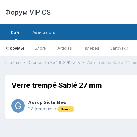
Форум VIP CS
Сайт
Активность
Форумы
Блоги
Articles
Галерея
Загрузки
Главная
Counter-Strike 1.6
Файлы
Verre trempé Sablé 27 m
Verre trempé Sablé 27 mm
Автор
GictorBew
,
27 февраля
в
Файлы