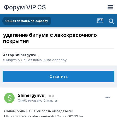
Форум VIP CS
Общая помощь по серверу
удаление битума с лакокрасочного
покрытия
Автор
Shinergynvu
,
5 марта
в
Общая помощь по серверу
Ответить
Shinergynvu
0
Опубликовано
5 марта
Салам орлы Ваша милость обладатели!
https://www.youtube.com/watch?v=xvjGl2L1GJw