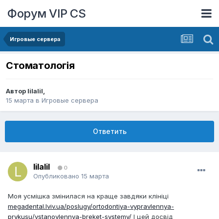
Форум VIP CS
Игровые сервера
Стоматологія
Автор
lilalil
,
15 марта
в
Игровые сервера
Ответить
lilalil
0
Опубликовано
15 марта
Моя усмішка змінилася на краще завдяки клініці
megadental.lviv.ua/poslugy/ortodontiya-vypravlennya-
prykusu/vstanovlennya-breket-systemy/
І цей досвід