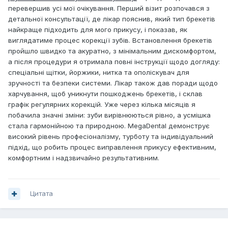
перевершив усі мої очікування. Перший візит розпочався з
детальної консультації, де лікар пояснив, який тип брекетів
найкраще підходить для мого прикусу, і показав, як
виглядатиме процес корекції зубів. Встановлення брекетів
пройшло швидко та акуратно, з мінімальним дискомфортом,
а після процедури я отримала повні інструкції щодо догляду:
спеціальні щітки, йоржики, нитка та ополіскувач для
зручності та безпеки системи. Лікар також дав поради щодо
харчування, щоб уникнути пошкоджень брекетів, і склав
графік регулярних корекцій. Уже через кілька місяців я
побачила значні зміни: зуби вирівнюються рівно, а усмішка
стала гармонійною та природною. MegaDental демонструє
високий рівень професіоналізму, турботу та індивідуальний
підхід, що робить процес виправлення прикусу ефективним,
комфортним і надзвичайно результативним.
Цитата