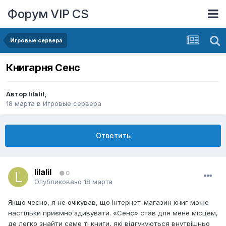
Форум VIP CS
Игровые сервера
Книгарня Сенс
Автор
lilalil
,
18 марта
в
Игровые сервера
Ответить
lilalil
0
Опубликовано
18 марта
Якщо чесно, я не очікував, що інтернет-магазин книг може
настільки приємно здивувати. «Сенс» став для мене місцем,
де легко знайти саме ті книги, які відгукуються внутрішньо