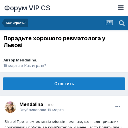
Форум VIP CS
Как играть?
Порадьте хорошого ревматолога у
Львові
Автор
Mendalina
,
19 марта
в
Как играть?
Ответить
Mendalina
0
Опубликовано
19 марта
Вітаю! Протягом останніх місяців помічаю, що після тривалих
прогулянок і роботи за комп’ютером у мене часто болять плечі