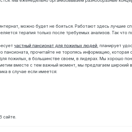
астся. Мы еженедельно организовываем разнообразные концер
интернат, можно будет не бояться. Работают здесь лучшие с
еляется терапия только после требуемых анализов. Так что 
ересует
частный пансионат для пожилых людей
, планирует удо
го пансионата, прочитайте не торопясь информацию, которая 
 для пожилых, в большинстве своем, в лидерах. Мы хорошо по
метим вместе с тем важный момент, мы предлагаем широкий в
ика в случае если имеется:
б сайте.