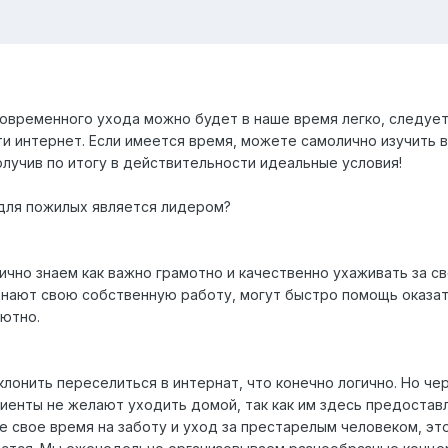
овременного ухода можно будет в наше время легко, следуе
ети интернет. Если имеется время, можете самолично изучить
олучив по итогу в действительности идеальные условия!
для пожилых является лидером?
ично знаем как важно грамотно и качественно ухаживать за с
знают свою собственную работу, могут быстро помощь оказат
уютно.
лонить переселиться в интернат, что конечно логично. Но чер
циенты не желают уходить домой, так как им здесь предоста
се свое время на заботу и уход за престарелым человеком, э