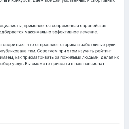
ты и конкурсы, даем все для умственных и спортивных
пециалисты, применяется современная европейская
подбирается максимально эффективное лечение.
стовериться, что отправляет старика в заботливые руки.
опубликована там. Советуем при этом изучить рейтинг
нимаем, как присматривать за пожилыми людьми, делая их
ыбор услуг. Вы сможете привезти в наш пансионат