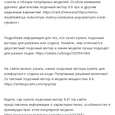
советы и обзоры популярных моделей. Особое внимание
уделено двигателям лодочный мотор 9.9 про и другим
надежным вариантам. https://rant.li/inkwave/h1pochemu-
dvukhtaktnye-lodochnye-motory-ostaiutsia-populiarnymi-sredi-
rybakov-i
Подробная информация для тех, кто хочет купить лодочные
моторы для рыбалки или отдыха. Узнайте, чем отличается
двухтактный лодочный мотор и какие модели лучше подходят
для разных лодок. https://sitebs.ru/blogs/122104.html
На сайте можно узнать, какие лодочные моторы купить для
комфортного отдыха на воде. Популярные решения включают
2х тактный лодочный мотор и модели мощностью 9.9.
https://writeupcafe.com/spyship
Ищете, где купить лодочный мотор 9.9? На сайте
представлена информация о характеристиках, особенностях и
преимуществах этой популярной модели.
https://www.keepandshare.com/discuss2/44755/