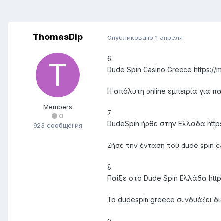
ThomasDip
Опубликовано
1 апреля
6.
Dude Spin Casino Greece https://
Η απόλυτη online εμπειρία για π
Members
7.
0
DudeSpin ήρθε στην Ελλάδα https
923 сообщения
Ζήσε την ένταση του dude spin c
8.
Παίξε στο Dude Spin Ελλάδα https
Το dudespin greece συνδυάζει δ