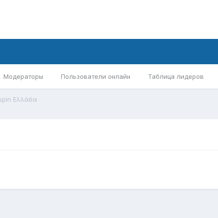
Модераторы
Пользователи онлайн
Таблица лидеров
spin Ελλάδα