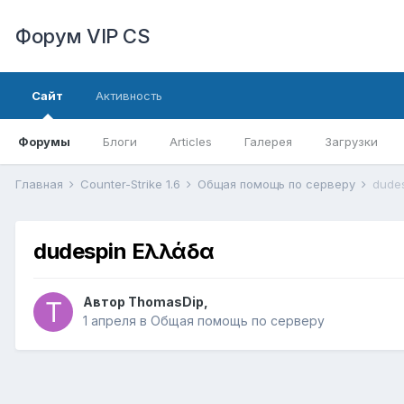
Форум VIP CS
Сайт
Активность
Форумы
Блоги
Articles
Галерея
Загрузки
Главная
Counter-Strike 1.6
Общая помощь по серверу
dude
dudespin Ελλάδα
Автор
ThomasDip
,
1 апреля
в
Общая помощь по серверу