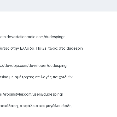
metaldevastationradio.com/dudespingr
αίκτες στην Ελλάδα. Παίξε τώρα στο dudespin.
://devdojo.com/developer/dudespingr
asino με αμέτρητες επιλογές παιχνιδιών.
://roomstyler.com/users/dudespingr
ιασκέδαση, ασφάλεια και μεγάλα κέρδη.