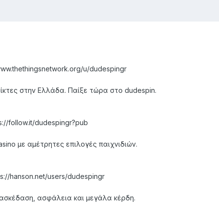
www.thethingsnetwork.org/u/dudespingr
αίκτες στην Ελλάδα. Παίξε τώρα στο dudespin.
//follow.it/dudespingr?pub
asino με αμέτρητες επιλογές παιχνιδιών.
://hanson.net/users/dudespingr
ιασκέδαση, ασφάλεια και μεγάλα κέρδη.