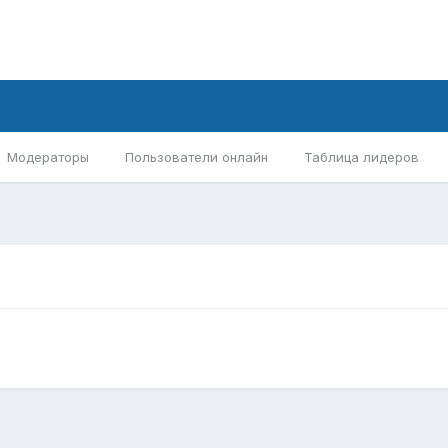
Модераторы
Пользователи онлайн
Таблица лидеров