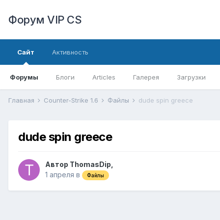
Форум VIP CS
Сайт
Активность
Форумы
Блоги
Articles
Галерея
Загрузки
Главная
Counter-Strike 1.6
Файлы
dude spin greece
dude spin greece
Автор
ThomasDip
,
1 апреля
в
Файлы