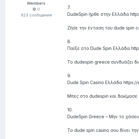
Members
7.
0
DudeSpin ήρθε στην Ελλάδα https
923 сообщения
Ζήσε την ένταση του dude spin c
8.
Παίξε στο Dude Spin Ελλάδα http
Το dudespin greece συνδυάζει δ
9.
Dude Spin Casino Ελλάδα https:/
Μπες στο dudespin και δοκίμασε 
10.
DudeSpin Greece – Μην το χάσεις
Το dude spin casino σου δίνει τη