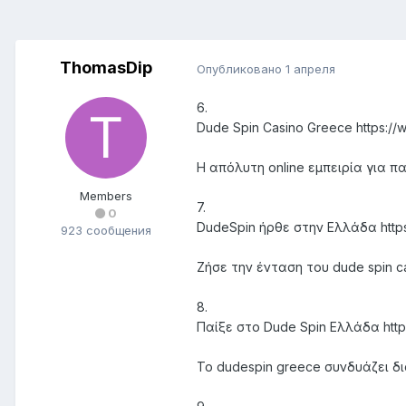
ThomasDip
Опубликовано
1 апреля
6.
Dude Spin Casino Greece https://
Η απόλυτη online εμπειρία για π
Members
7.
0
DudeSpin ήρθε στην Ελλάδα https:
923 сообщения
Ζήσε την ένταση του dude spin c
8.
Παίξε στο Dude Spin Ελλάδα https
Το dudespin greece συνδυάζει δ