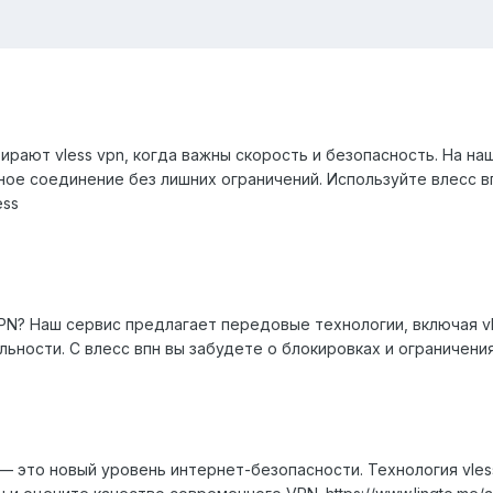
рают vless vpn, когда важны скорость и безопасность. На н
ное соединение без лишних ограничений. Используйте влесс в
ess
N? Наш сервис предлагает передовые технологии, включая vle
ности. С влесс впн вы забудете о блокировках и ограничениях. 
 — это новый уровень интернет-безопасности. Технология vle