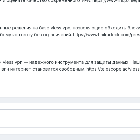
 и оцените качество современного VPN. https://www.linqto.me/a
ные решения на базе vless vpn, позволяющие обходить блокир
му контенту без ограничений. https://www.haikudeck.com/prese
 vless vpn — надежного инструмента для защиты данных. Наш 
впн интернет становится свободным. https://telescope.ac/vless