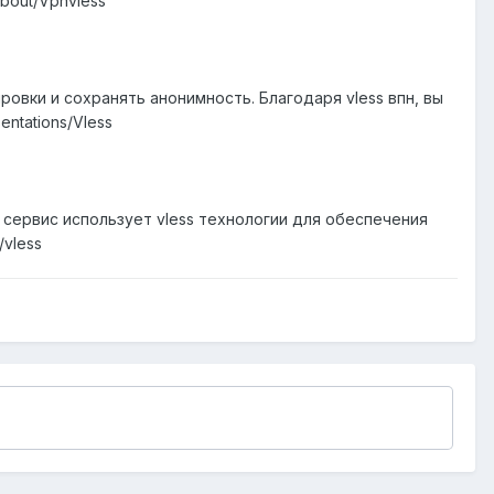
bout/Vpnvless
овки и сохранять анонимность. Благодаря vless впн, вы
ntations/Vless
сервис использует vless технологии для обеспечения
/vless