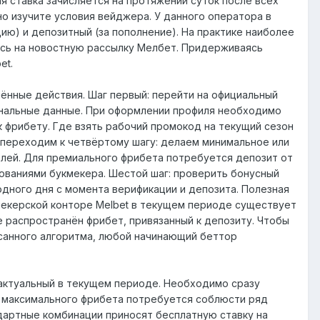
я ставка зачисляется на протяжении суток после всех
но изучите условия вейджера. У данного оператора в
ию) и депозитный (за пополнение). На практике наиболее
есь на новостную рассылку Мелбет. Придерживаясь
et.
ённые действия. Шаг первый: перейти на официальный
сональные данные. При оформлении профиля необходимо
к фрибету. Где взять рабочий промокод на текущий сезон
 переходим к четвёртому шагу: делаем минимальное или
лей. Для премиального фрибета потребуется депозит от
бованиями букмекера. Шестой шаг: проверить бонусный
 одного дня с момента верификации и депозита. Полезная
мекерской конторе Melbet в текущем периоде существует
ее распространён фрибет, привязанный к депозиту. Чтобы
санного алгоритма, любой начинающий беттор
актуальный в текущем периоде. Необходимо сразу
и максимального фрибета потребуется соблюсти ряд
ндартные комбинации приносят бесплатную ставку на