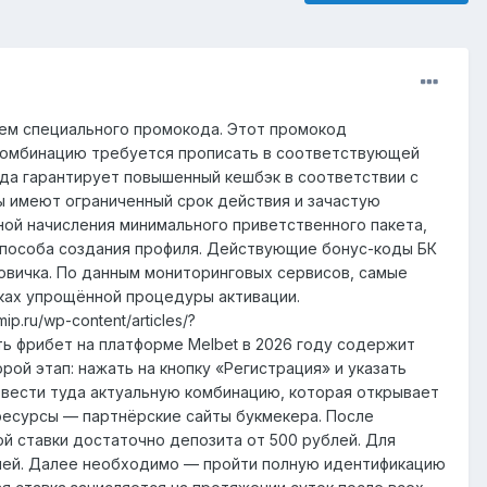
ием специального промокода. Этот промокод
 комбинацию требуется прописать в соответствующей
ода гарантирует повышенный кешбэк в соответствии с
ы имеют ограниченный срок действия и зачастую
ной начисления минимального приветственного пакета,
способа создания профиля. Действующие бонус-коды БК
новичка. По данным мониторинговых сервисов, самые
ках упрощённой процедуры активации.
mip.ru/wp-content/articles/?
учить фрибет на платформе Melbet в 2026 году содержит
ой этап: нажать на кнопку «Регистрация» и указать
ввести туда актуальную комбинацию, которая открывает
ресурсы — партнёрские сайты букмекера. После
й ставки достаточно депозита от 500 рублей. Для
блей. Далее необходимо — пройти полную идентификацию