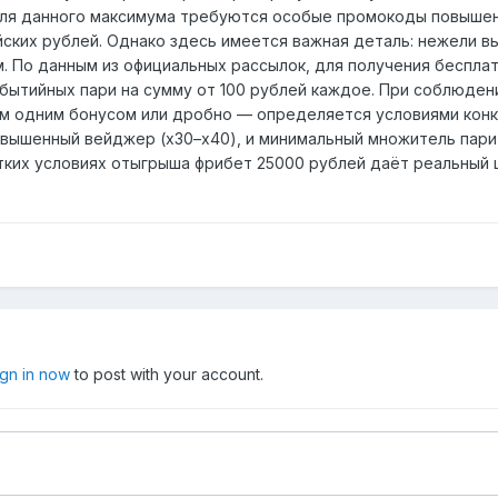
 для данного максимума требуются особые промокоды повышен
ских рублей. Однако здесь имеется важная деталь: нежели 
. По данным из официальных рассылок, для получения бесплат
бытийных пари на сумму от 100 рублей каждое. При соблюдени
ом одним бонусом или дробно — определяется условиями конк
овышенный вейджер (x30–x40), и минимальный множитель пари 
ких условиях отыгрыша фрибет 25000 рублей даёт реальный 
ign in now
to post with your account.