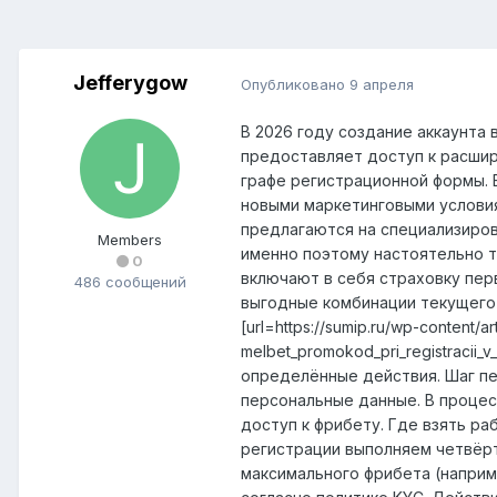
Jefferygow
Опубликовано
9 апреля
В 2026 году создание аккаунта
предоставляет доступ к расши
графе регистрационной формы. 
новыми маркетинговыми условия
предлагаются на специализиров
Members
именно поэтому настоятельно т
0
включают в себя страховку пер
486 сообщений
выгодные комбинации текущего 
[url=https://sumip.ru/wp-content/a
melbet_promokod_pri_registracii
определённые действия. Шаг пер
персональные данные. В процес
доступ к фрибету. Где взять р
регистрации выполняем четвёрт
максимального фрибета (наприм