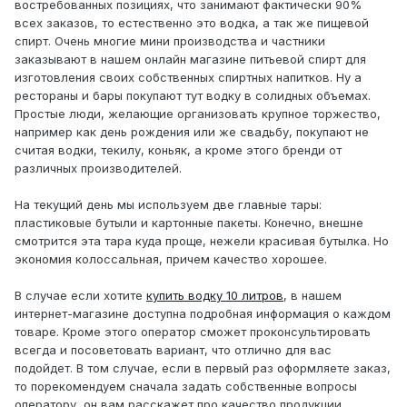
востребованных позициях, что занимают фактически 90%
всех заказов, то естественно это водка, а так же пищевой
спирт. Очень многие мини производства и частники
заказывают в нашем онлайн магазине питьевой спирт для
изготовления своих собственных спиртных напитков. Ну а
рестораны и бары покупают тут водку в солидных объемах.
Простые люди, желающие организовать крупное торжество,
например как день рождения или же свадьбу, покупают не
считая водки, текилу, коньяк, а кроме этого бренди от
различных производителей.
На текущий день мы используем две главные тары:
пластиковые бутыли и картонные пакеты. Конечно, внешне
смотрится эта тара куда проще, нежели красивая бутылка. Но
экономия колоссальная, причем качество хорошее.
В случае если хотите
купить водку 10 литров
, в нашем
интернет-магазине доступна подробная информация о каждом
товаре. Кроме этого оператор сможет проконсультировать
всегда и посоветовать вариант, что отлично для вас
подойдет. В том случае, если в первый раз оформляете заказ,
то порекомендуем сначала задать собственные вопросы
оператору, он вам расскажет про качество продукции,