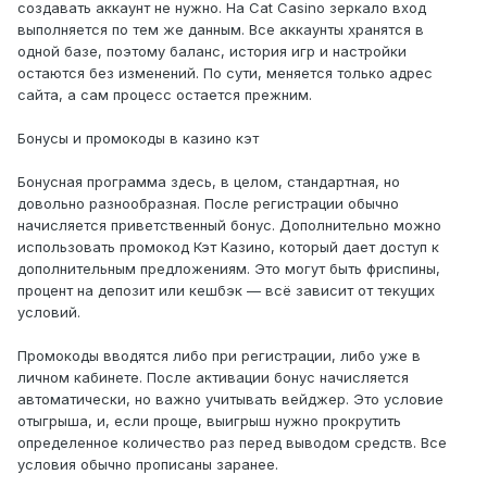
создавать аккаунт не нужно. На Cat Casino зеркало вход
выполняется по тем же данным. Все аккаунты хранятся в
одной базе, поэтому баланс, история игр и настройки
остаются без изменений. По сути, меняется только адрес
сайта, а сам процесс остается прежним.
Бонусы и промокоды в казино кэт
Бонусная программа здесь, в целом, стандартная, но
довольно разнообразная. После регистрации обычно
начисляется приветственный бонус. Дополнительно можно
использовать промокод Кэт Казино, который дает доступ к
дополнительным предложениям. Это могут быть фриспины,
процент на депозит или кешбэк — всё зависит от текущих
условий.
Промокоды вводятся либо при регистрации, либо уже в
личном кабинете. После активации бонус начисляется
автоматически, но важно учитывать вейджер. Это условие
отыгрыша, и, если проще, выигрыш нужно прокрутить
определенное количество раз перед выводом средств. Все
условия обычно прописаны заранее.