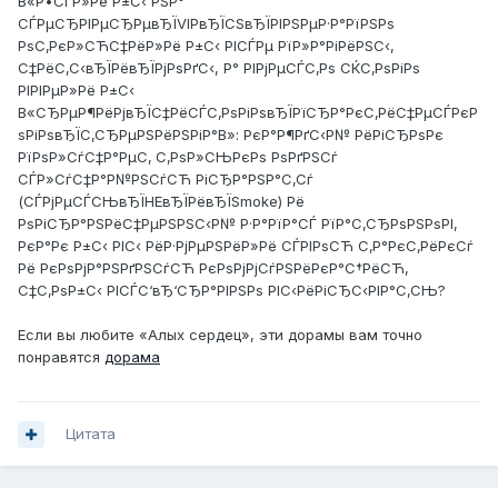
В«Р•СЃР»Рё Р±С‹ РЅР°
СЃРµСЂРІРµСЂРµвЂЇVIPвЂЇCSвЂЇРІРЅРµР·Р°РїРЅРѕ
РѕС‚РєР»СЋС‡РёР»Рё Р±С‹ РІСЃРµ РїР»Р°РіРёРЅС‹,
С‡РёС‚С‹вЂЇРёвЂЇРјРѕРґС‹, Р° РІРјРµСЃС‚Рѕ СЌС‚РѕРіРѕ
РІРІРµР»Рё Р±С‹
В«СЂРµР¶РёРјвЂЇС‡РёСЃС‚РѕРіРѕвЂЇРїСЂР°РєС‚РёС‡РµСЃРєР
ѕРіРѕвЂЇС‚СЂРµРЅРёРЅРіР°В»: РєР°Р¶РґС‹Р№ РёРіСЂРѕРє
РїРѕР»СѓС‡Р°РµС‚ С‚РѕР»СЊРєРѕ РѕРґРЅСѓ
СЃР»СѓС‡Р°Р№РЅСѓСЋ РіСЂР°РЅР°С‚Сѓ
(СЃРјРµСЃСЊвЂЇHEвЂЇРёвЂЇSmoke) Рё
РѕРіСЂР°РЅРёС‡РµРЅРЅС‹Р№ Р·Р°РїР°СЃ РїР°С‚СЂРѕРЅРѕРІ,
РєР°Рє Р±С‹ РІС‹ РёР·РјРµРЅРёР»Рё СЃРІРѕСЋ С‚Р°РєС‚РёРєСѓ
Рё РєРѕРјР°РЅРґРЅСѓСЋ РєРѕРјРјСѓРЅРёРєР°С†РёСЋ,
С‡С‚РѕР±С‹ РІСЃС‘вЂ‘СЂР°РІРЅРѕ РІС‹РёРіСЂС‹РІР°С‚СЊ?
Если вы любите «Алых сердец», эти дорамы вам точно
понравятся
дорама
Цитата