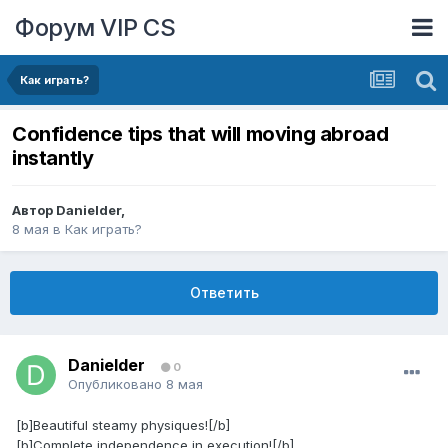
Форум VIP CS
Как играть?
Confidence tips that will moving abroad
instantly
Автор
Danielder
,
8 мая
в
Как играть?
Ответить
Danielder
0
Опубликовано
8 мая
[b]Beautiful steamy physiques![/b]
[b]Complete independence in execution![/b]