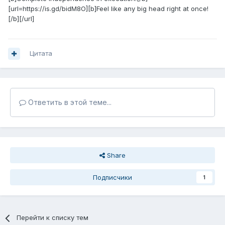
[url=https://is.gd/bidM8O][b]Feel like any big head right at once!
[/b][/url]
Цитата
Ответить в этой теме...
Share
Подписчики
1
Перейти к списку тем