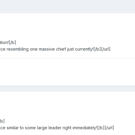
ion![/b]
e resembling one massive chief just currently![/b][/url]
/b]
e similar to some large leader right immediately![/b][/url]