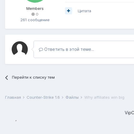
Members
Цитата
0
261 сообщение
Ответить в этой теме...
Перейти к списку тем
Главная
Counter-Strike 1.6
Файлы
Why affiliates win big
Vip