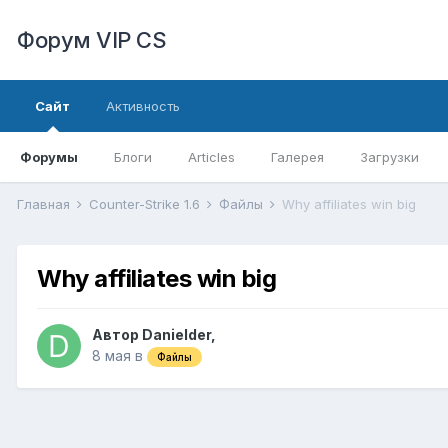
Форум VIP CS
Сайт
Активность
Форумы
Блоги
Articles
Галерея
Загрузки
Главная
Counter-Strike 1.6
Файлы
Why affiliates win big
Why affiliates win big
Автор
Danielder
,
8 мая
в
Файлы