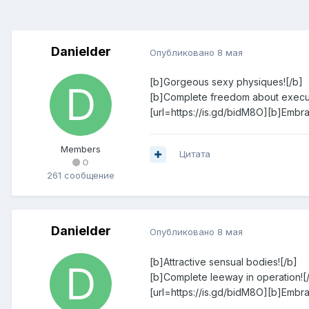
Danielder
Опубликовано
8 мая
[b]Gorgeous sexy physiques![/b]
[b]Complete freedom about execut
[url=https://is.gd/bidM8O][b]Embrac
Members
Цитата
0
261 сообщение
Danielder
Опубликовано
8 мая
[b]Attractive sensual bodies![/b]
[b]Complete leeway in operation![
[url=https://is.gd/bidM8O][b]Embrac