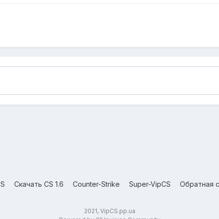
CS
Скачать CS 1.6
Counter-Strike
Super-VipCS
Обратная с
2021, VipCS.pp.ua