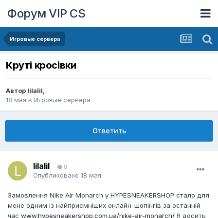
Форум VIP CS
Игровые сервера
Круті кросівки
Автор
lilalil
,
18 мая
в
Игровые сервера
Ответить
lilalil
0
Опубликовано
18 мая
Замовлення Nike Air Monarch у HYPESNEAKERSHOP стало для
мене одним із найприємніших онлайн-шопінгів за останній
час
www.hypesneakershop.com.ua/nike-air-monarch/
Я досить