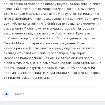
прискіпливо ставлюся до вибору взуття, бо важливі не лише
зовнішній вигляд, а й комфорт під час носіння. Саме тому
довго обирав модель та магазин. У результаті зупинився на
HYPESNEAKERSHOP і не пошкодував ні на хвилину. Сайт дуже
зручний, легко знайти потрібний товар та швидко оформити
замовлення. Після покупки менеджер одразу підтвердив
замовлення та відповів на всі мої запитання. Кросівки
приїхали швидко, у фірмовій коробці та в ідеальному стані.
Nike Air Monarch перевершили мої очікування. Вони
неймовірно комфортні, мають хорошу підтримку стопи та
виглядають стильно навіть у повсякденному образі.
Особливо подобається, що ноги не втомлюються навіть
після активного дня. Це саме той випадок, коли отримуєш не
просто красиве взуття, а реально якісний та продуманий
продукт. Дуже вдячний HYPESNEAKERSHOP за якісний сервіс
та приємні емоції від покупки.
Цитата