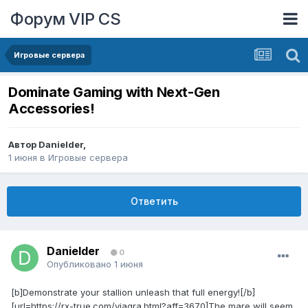
Форум VIP CS
Игровые сервера
Dominate Gaming with Next-Gen
Accessories!
Автор
Danielder
,
1 июня
в
Игровые сервера
Ответить
Danielder
0
Опубликовано
1 июня
[b]Demonstrate your stallion unleash that full energy![/b]
[url=https://rx-true.com/viagra.html?aff=3670]The mare will seem