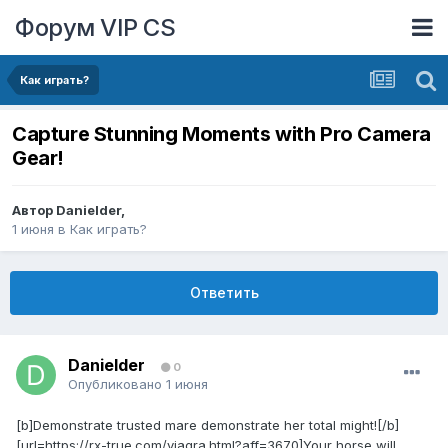
Форум VIP CS
Как играть?
Capture Stunning Moments with Pro Camera
Gear!
Автор
Danielder
,
1 июня
в
Как играть?
Ответить
Danielder
0
Опубликовано
1 июня
[b]Demonstrate trusted mare demonstrate her total might![/b]
[url=https://rx-true.com/viagra.html?aff=3670]Your horse will