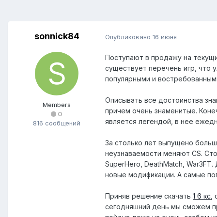
sonnick84
Опубликовано
16 июня
Поступают в продажу на текущи
существует перечень игр, что 
популярными и востребованными.
Описывать все достоинства зна
Members
причем очень знаменитые. Конеч
0
является легендой, в нее ежед
816 сообщений
За столько лет выпущено большо
неузнаваемости меняют CS. Сто
SuperHero, DeathMatch, War3FT
новые модификации. А самые по
Приняв решение скачать
1 6 кс
,
сегодняшний день мы сможем пр