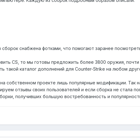
компьютере. Каждую из сборок подробным образом описали:
из сборок снабжена фотками, что помогают заранее посмотрет
ить CS, то мы готовы предложить более 3800 оружия, почти 1
ь такой каталог дополнений для Counter-Strike на любом дру
на собственном проекте лишь популярные модификации. Так н
руем отзывы своих пользователей и если сборка не стала поп
сборки, получивших большую востребованность и популярность