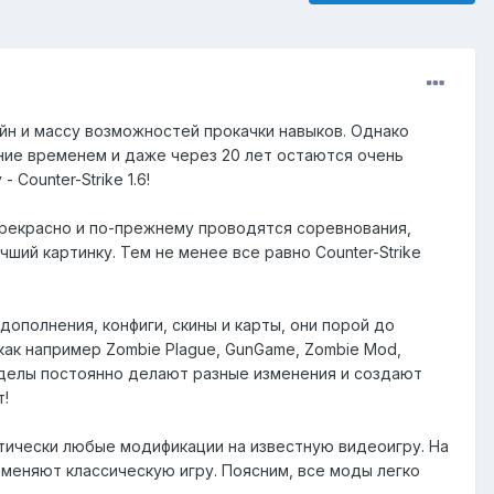
н и массу возможностей прокачки навыков. Однако
ние временем и даже через 20 лет остаются очень
ounter-Strike 1.6!
прекрасно и по-прежнему проводятся соревнования,
ший картинку. Тем не менее все равно Counter-Strike
дополнения, конфиги, скины и карты, они порой до
как например Zombie Plague, GunGame, Zombie Mod,
оделы постоянно делают разные изменения и создают
т!
ктически любые модификации на известную видеоигру. На
меняют классическую игру. Поясним, все моды легко