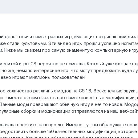
й день тысячи самых разных игр, имеющих потрясающий дизай
уже стали культовыми. Эти видео игры прошли успешно испыта
 Ниже мы скажем про самую знаменитую компьютерную игру - C
менитой игры CS вероятно нет смысла. Каждый уже их знает 
но же, немало интереснее игр, что могут предложить куда луч
невно играют миллионы пользователей.
е количество различных модов на CS 1.6, бесконечные звуки, 
ит вместе с этим сказать про самые известные модификации, 
. Данные моды превращают обычную игру в нечто новое. Мод
пулярные сборки и модификации отправляются на наш веб-сай
 сначала посетите наш проект. Именно тут вы обнаружите пра
едоставить больше 150 качественных модификаций, которые 