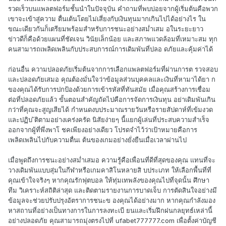
รวดเร็วบนแพลตฟอร์มชั้นนำในปัจจุบัน คำถามที่พบบ่อยจากผู้เริ่มต้นคือพวก
เขาจะเข้าสู่ความ ตื่นเต้นโดยไม่เสี่ยงกับเงินทุนมากเกินไปได้อย่างไร ใน
ขณะเดียวกันก็เตรียมพร้อมสำหรับการชนะอย่างสม่ำเสม อในระยะยาว
ข่าวดีก็คือด้วยแผนที่ชัดเจน วินัยเล็กน้อย และสภาพแวดล้อมที่เหมาะสม ทุก
คนสามารถเพลิดเพลินกับประสบการณ์การเดิมพันที่ปลอ ดภัยและคุ้มค่าได้
ก่อนอื่น ความปลอดภัยเริ่มต้นจากการเลือกแพลตฟอร์มที่ผ่านการต รวจสอบ
และปลอดภัยเสมอ คุณต้องมั่นใจว่าข้อมูลส่วนบุคคลและเงินที่หามาได้ยา ก
ของคุณได้รับการปกป้องด้วยการเข้ารหัสที่ทันสมัย เมื่อคุณสร้างการเชื่อม
ต่อที่ปลอดภัยแล้ว ขั้นตอนสำคัญถัดไปคือการจัดการเงินทุน อย่าเดิมพันเกิน
กว่าที่คุณจะสูญเสียได้ กำหนดงบประมาณรายวันหรือรายสัปดาห์ที่เข้มงวด
และปฏิบ ัติตามอย่างเคร่งครัด นิสัยง่ายๆ นี้แยกผู้เล่นที่ประสบความสำเร็จ
ออกจากผู้ที่พึ่งพาโ ชคเพียงอย่างเดียว โปรดจำไว้ว่าเป้าหมายคือการ
เพลิดเพลินไปกับความตื่นเ ต้นของเกมอย่างยั่งยืนเมื่อเวลาผ่านไป
เมื่อพูดถึงการชนะอย่างสม่ำเสมอ ความรู้คือเพื่อนที่ดีที่สุดของคุณ แทนที่จะ
วางเดิมพันแบบสุ่มในกีฬาหรือเกมคาสิโนหลายสิ บประเภท ให้เลือกพื้นที่ที่
คุณเข้าใจจริงๆ หากคุณรักฟุตบอล ให้ทุ่มเทพลังของคุณไปที่จุดนั้น ศึกษา
ทีม วิเคราะห์สถิติล่าสุด และติดตามรายงานการบาดเจ็บ การตัดสินใจอย่างมี
ข้อมูลจะช่วยปรับปรุงอัตราการชนะข องคุณได้อย่างมาก หากคุณกำลังมอง
หาสถานที่อย่างเป็นทางการในการลงทะเบี ยนและเริ่มฝึกฝนกลยุทธ์เหล่านี้
อย่างปลอดภัย คุณสามารถมุ่งตรงไปที่ ufabet777777.com เพื่อตั้งค่าบัญชี