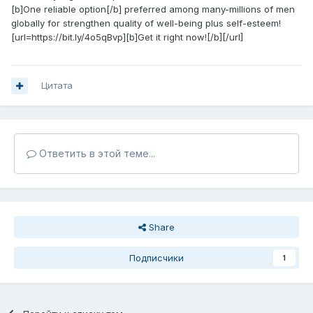
[b]One reliable option[/b] preferred among many-millions of men
globally for strengthen quality of well-being plus self-esteem!
[url=https://bit.ly/4o5qBvp][b]Get it right now![/b][/url]
Цитата
Ответить в этой теме...
Share
Подписчики
1