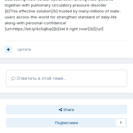
together-with pulmonary circulatory pressure-disorder
[b]This effective solution[/b] trusted by many-millions of male-
users across-the-world for strengthen standard of daily-life
along-with personal-confidence!
[url=https://bit.ly/4o5qBvp][b]Get it right now![/b][/url]
Цитата
Ответить в этой теме...
Share
Подписчики
1