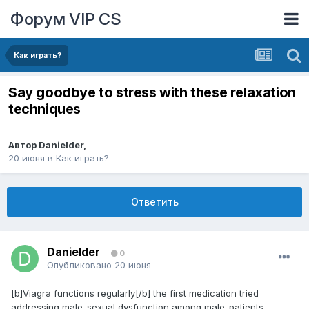
Форум VIP CS
Как играть?
Say goodbye to stress with these relaxation
techniques
Автор
Danielder
,
20 июня
в
Как играть?
Ответить
Danielder
0
Опубликовано
20 июня
[b]Viagra functions regularly[/b] the first medication tried
addressing male-sexual dysfunction among male-patients