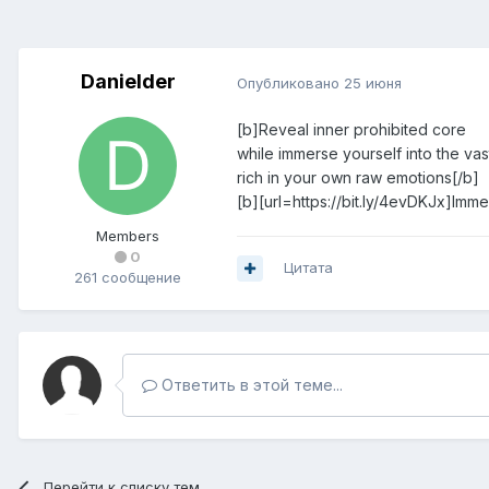
Danielder
Опубликовано
25 июня
[b]Reveal inner prohibited core
while immerse yourself into the vas
rich in your own raw emotions[/b]
[b][url=https://bit.ly/4evDKJx]Immed
Members
0
Цитата
261 сообщение
Ответить в этой теме...
Перейти к списку тем