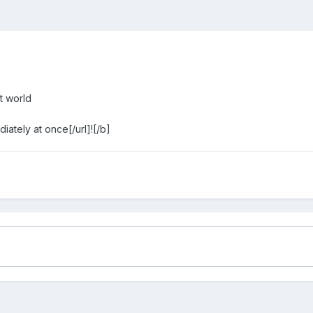
t world
iately at once[/url]![/b]