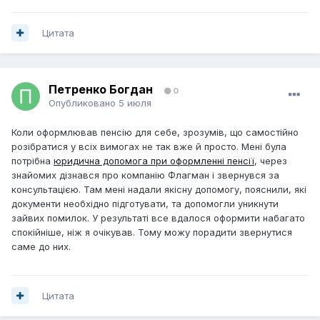
Цитата
Петренко Богдан
0
Опубликовано
5 июля
Коли оформлював пенсію для себе, зрозумів, що самостійно
розібратися у всіх вимогах не так вже й просто. Мені була
потрібна
юридична допомога при оформленні пенсії
, через
знайомих дізнався про компанію Флагман і звернувся за
консультацією. Там мені надали якісну допомогу, пояснили, які
документи необхідно підготувати, та допомогли уникнути
зайвих помилок. У результаті все вдалося оформити набагато
спокійніше, ніж я очікував. Тому можу порадити звернутися
саме до них.
Цитата