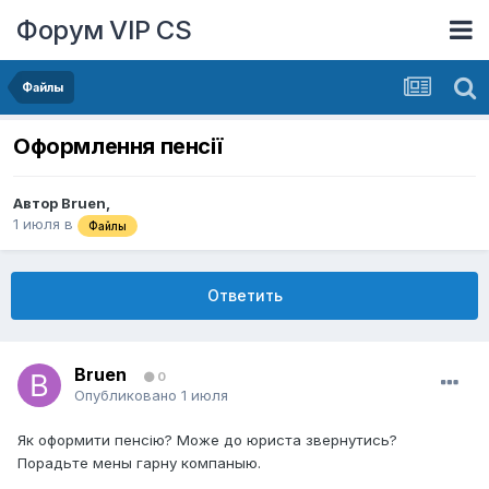
Форум VIP CS
Файлы
Оформлення пенсії
Автор
Bruen
,
1 июля
в
Файлы
Ответить
Bruen
0
Опубликовано
1 июля
Як оформити пенсію? Може до юриста звернутись?
Порадьте мены гарну компаныю.