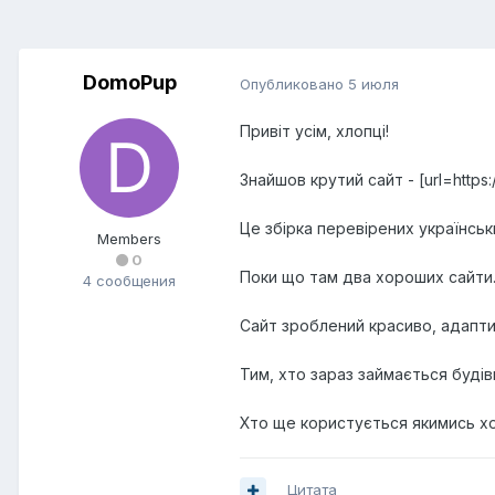
DomoPup
Опубликовано
5 июля
Привіт усім, хлопці!
Знайшов крутий сайт - [url=http
Це збірка перевірених українськ
Members
0
Поки що там два хороших сайти
4 сообщения
Сайт зроблений красиво, адаптив
Тим, хто зараз займається буді
Хто ще користується якимись хо
Цитата