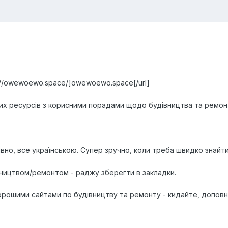
s://owewoewo.space/]owewoewo.space[/url]
их ресурсів з корисними порадами щодо будівництва та ремонту
.
но, все українською. Супер зручно, коли треба швидко знайти 
вництвом/ремонтом - раджу зберегти в закладки.
рошими сайтами по будівництву та ремонту - кидайте, доповн