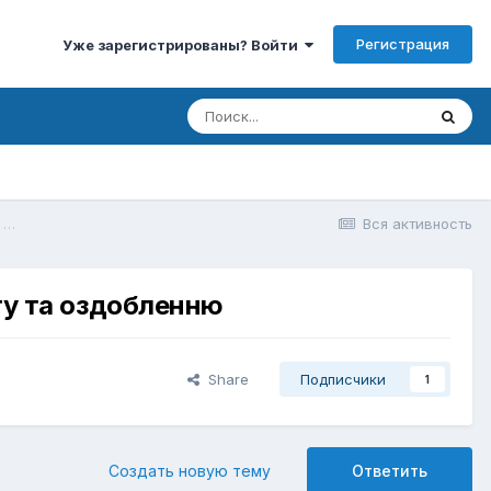
Регистрация
Уже зарегистрированы? Войти
БудПоради - хороший каталог сайтів та порталів по будівництву, ремонту та оздобленню
Вся активность
нту та оздобленню
Share
Подписчики
1
Создать новую тему
Ответить