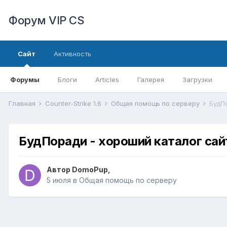
Форум VIP CS
Сайт
Активность
Форумы
Блоги
Articles
Галерея
Загрузки
Главная
Counter-Strike 1.6
Общая помощь по серверу
БудПоради - хороший каталог сайт
Автор
DomoPup
,
5 июля
в
Общая помощь по серверу