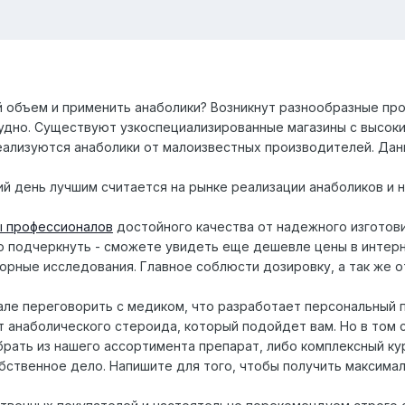
 объем и применить анаболики? Возникнут разнообразные про
удно. Существуют узкоспециализированные магазины с высоки
реализуются анаболики от малоизвестных производителей. Да
ий день лучшим считается на рынке реализации анаболиков и 
ы профессионалов
достойного качества от надежного изготови
но подчеркнуть - сможете увидеть еще дешевле цены в интер
орные исследования. Главное соблюсти дозировку, а так же о
ле переговорить с медиком, что разработает персональный п
 анаболического стероида, который подойдет вам. Но в том с
ать из нашего ассортимента препарат, либо комплексный кур
бственное дело. Напишите для того, чтобы получить максима