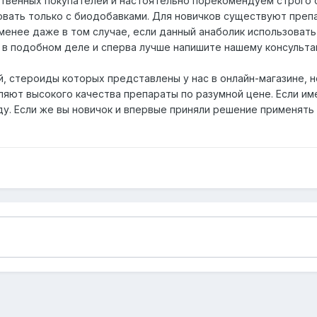
твенных покупателей и настоятельно порекомендуем строго 
вать только с биодобавками. Для новичков существуют препа
енее даже в том случае, если данный анаболик использовать 
в подобном деле и сперва лучше напишите нашему консульта
, стероиды которых представлены у нас в онлайн-магазине, н
ляют высокого качества препараты по разумной цене. Если и
ду. Если же вы новичок и впервые приняли решение применять