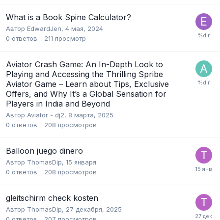
What is a Book Spine Calculator?
Автор
EdwardJen
,
4 мая, 2024
0
ответов
211
просмотр
Aviator Crash Game: An In-Depth Look to
Playing and Accessing the Thrilling Spribe
Aviator Game – Learn about Tips, Exclusive
Offers, and Why It’s a Global Sensation for
Players in India and Beyond
Автор
Aviator - dj2
,
8 марта, 2025
0
ответов
208
просмотров
Balloon juego dinero
Автор
ThomasDip
,
15 января
0
ответов
208
просмотров
gleitschirm check kosten
Автор
ThomasDip
,
27 декабря, 2025
0
ответов
207
просмотров