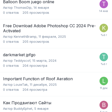
Balloon Boom juego online
Автор
ThomasDip
,
14 января
0
ответов
205
просмотров
Free Download Adobe Photoshop CC 2024 Pre-
Activated
Автор
KennethBramp
,
11 февраля, 2025
0
ответов
205
просмотров
darkmarket jpfgo
Автор
Teddyscof
,
15 марта, 2024
0
ответов
204
просмотра
Important Function of Roof Aeration
Автор
LouieTak
,
11 декабря, 2025
0
ответов
204
просмотра
Как Продвигают Сайты
Автор
BuddyEphet
,
5 января