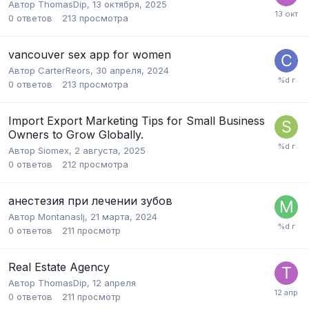
Автор
ThomasDip
,
13 октября, 2025
0
ответов
213
просмотра
vancouver sex app for women
Автор
CarterReors
,
30 апреля, 2024
0
ответов
213
просмотра
Import Export Marketing Tips for Small Business
Owners to Grow Globally.
Автор
Siomex
,
2 августа, 2025
0
ответов
212
просмотра
анестезия при лечении зубов
Автор
Montanaslj
,
21 марта, 2024
0
ответов
211
просмотр
Real Estate Agency
Автор
ThomasDip
,
12 апреля
0
ответов
211
просмотр