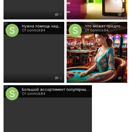
0
0
Нужна помощь надежного юриста или адвоката?
Что может предложить онлайн казино Pinup своим собственным игрокам?
От sonnick84
От sonnick84
0
0
Большой ассортимент популярных серверов для поклонников L2
От sonnick84