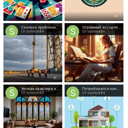
0
0
Сколько приблизительно в наше время будет стоить СРО изыскания?
Огромный ассортимент курсов, которые можно будет загрузить онлайн
От sonnick84
От sonnick84
0
0
Уютная квартира на побережье в Сочи - хорошая стоимость!
Потребовался качественный датчик для сбора информации? Обращайтесь
От sonnick84
От sonnick84