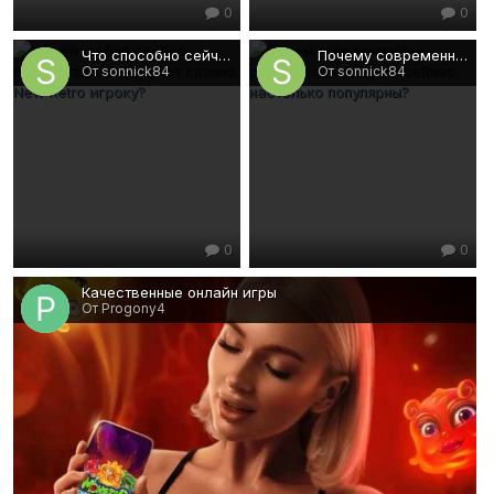
0
0
Что способно сейчас предоставить интернет казино New Retro игроку?
Почему современные рисунки по номерам сейчас настолько популярны?
От sonnick84
От sonnick84
0
0
Качественные онлайн игры
От Progony4