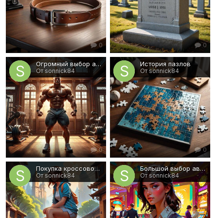
0
0
Огромный выбор анаболиков и стероидов от именитых производителей
История пазлов
От sonnick84
От sonnick84
0
0
Покупка кроссовок в Йола-Спринт.ру - это мода и стиль
Большой выбор автоматов в интернет казино Sykaaa
От sonnick84
От sonnick84