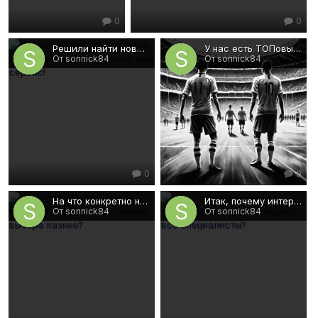
0
0
Решили найти нового друга или же подругу? Посетите наш сервис!
У нас есть ТОПовые промо-коды для букмекера 1xBet
От sonnick84
От sonnick84
0
0
На что конкретно нужно внимание обращать во время выбора казино?
Итак, почему интернет казино Mostbet рекомендуют все специалисты?
От sonnick84
От sonnick84