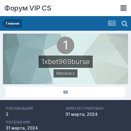
Форум VIP CS
Главная
1xbet969burse
Members
ПУБЛИКАЦИЙ
ЗАРЕГИСТРИРОВАН
2
31 марта, 2024
ПОСЕЩЕНИЕ
31 марта, 2024